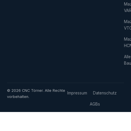
Ma
VAR
Ma
VT
Ma
HC
Alle
Bau
© 2026 CNC Törner. Alle Rechte
Impressum
Datenschutz
vorbehalten.
AGBs
Cookie-Einstellungen