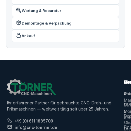
Wartung & Reparatur
Demontage & Verpackung
Ankauf
Ma
Ser
Her
Alle
Ank
Ma
Mas
Ihr erfahrener Partner für gebrauchte CNC-Dreh- und
Ver
DM
Fräsmaschinen — weltweit tätig seit über 25 Jahren.
5-
Mor
De
Ach
+49 (0) 611 1885709
Ok
Fin
info@cnc-toerner.de
Dre