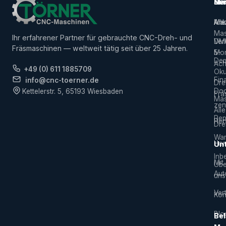
Ma
Ser
Her
Alle
Ank
Ma
Mas
Ihr erfahrener Partner für gebrauchte CNC-Dreh- und
Ver
DM
Fräsmaschinen — weltweit tätig seit über 25 Jahren.
5-
Mor
De
Ach
+49 (0) 611 1885709
Ok
Fin
info@cnc-toerner.de
Dre
Do
Kettelerstr. 5, 65193 Wiesbaden
Frä
Mas
zen
Alle
Rep
Hers
Dre
War
Hor
Un
Inb
Mit
Übe
Aut
uns
Vert
Kon
Blo
Bel