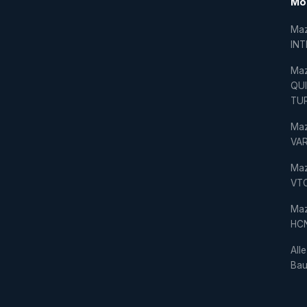
Mo
Ma
IN
Ma
QU
TU
Ma
VAR
Ma
VT
Ma
HC
Alle
Bau