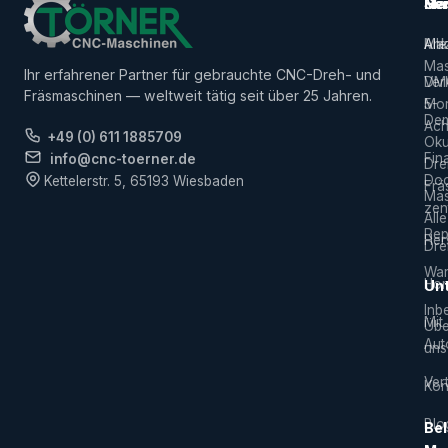
Ma
Ser
Her
Alle
Ank
Ma
Mas
Ihr erfahrener Partner für gebrauchte CNC-Dreh- und
Ver
DM
Fräsmaschinen — weltweit tätig seit über 25 Jahren.
5-
Mor
De
Ach
+49 (0) 611 1885709
Ok
Fin
info@cnc-toerner.de
Dre
Do
Kettelerstr. 5, 65193 Wiesbaden
Frä
Mas
zen
Alle
Rep
Hers
Dre
War
Hor
Un
Inb
Mit
Übe
Aut
uns
Vert
Kon
Blo
Bel