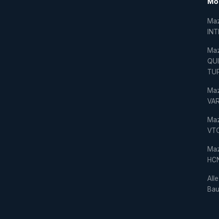
Mo
Ma
IN
Ma
QU
TU
Ma
VAR
Ma
VT
Ma
HC
Alle
Bau