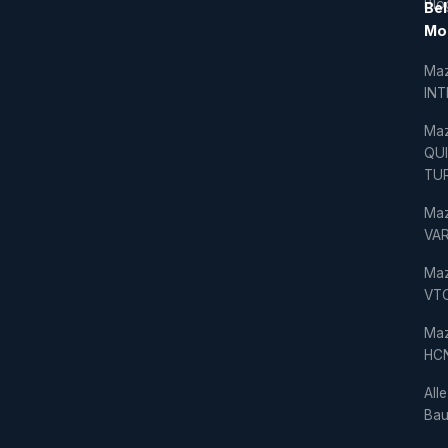
Blo
Bel
Mo
Ma
IN
Ma
QU
TU
Ma
VAR
Ma
VT
Ma
HC
Alle
Bau