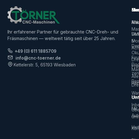
Ma
Ser
Her
Alle
Ank
Ma
Mas
Ihr erfahrener Partner für gebrauchte CNC-Dreh- und
Ver
DM
Fräsmaschinen — weltweit tätig seit über 25 Jahren.
5-
Mor
De
Ach
+49 (0) 611 1885709
Ok
Fin
info@cnc-toerner.de
Dre
Do
Kettelerstr. 5, 65193 Wiesbaden
Frä
Mas
zen
Alle
Rep
Hers
Dre
War
Hor
Un
Inb
Mit
Übe
Aut
uns
Vert
Kon