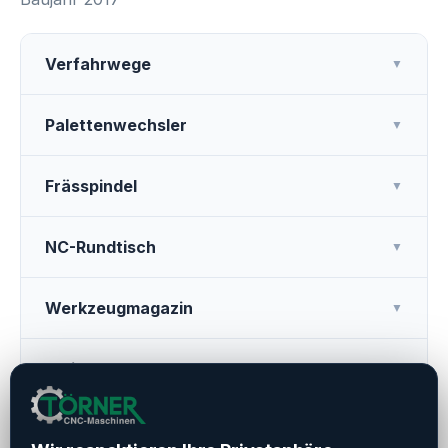
Verfahrwege
▼
Palettenwechsler
▼
Frässpindel
▼
NC-Rundtisch
▼
Werkzeugmagazin
▼
Weitere Ausstattung
▼
Betriebszeiten
▼