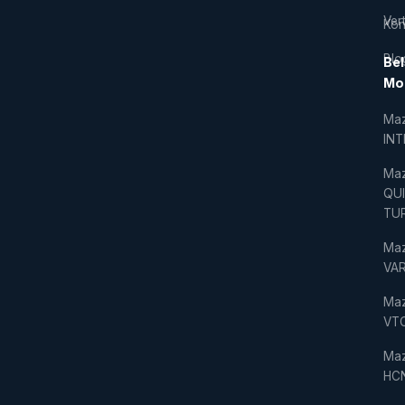
Vert
Kon
Blo
Bel
Mo
Ma
IN
Ma
QU
TU
Ma
VAR
Ma
VT
Ma
HC