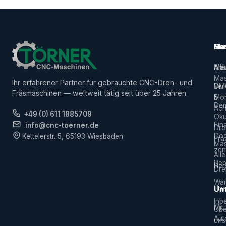
Ma
Ser
Her
Alle
Ank
Ma
Mas
Ihr erfahrener Partner für gebrauchte CNC-Dreh- und
Ver
DM
Fräsmaschinen — weltweit tätig seit über 25 Jahren.
5-
Mor
De
Ach
+49 (0) 611 1885709
Ok
Fin
info@cnc-toerner.de
Dre
Do
Kettelerstr. 5, 65193 Wiesbaden
Frä
Mas
zen
Alle
Rep
Hers
Dre
War
Hor
Un
Inb
Mit
Übe
Aut
uns