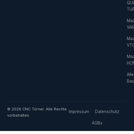
QU
TU
Ma
VAR
Ma
VT
Ma
HC
Alle
Bau
© 2026 CNC Törner. Alle Rechte
Impressum
Datenschutz
vorbehalten.
AGBs