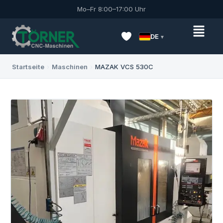
Mo–Fr 8:00–17:00 Uhr
DE
Startseite
›
Maschinen
›
MAZAK VCS 530C