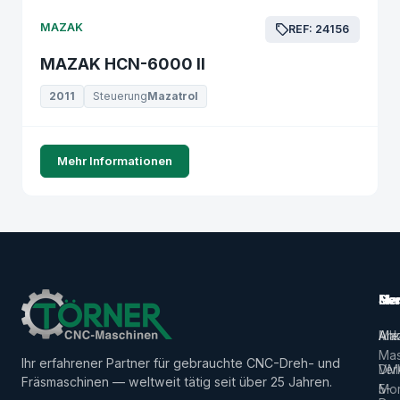
MAZAK
REF: 24156
MAZAK HCN-6000 II
2011
Steuerung
Mazatrol
Mehr Informationen
Ma
Ser
Her
Alle
Ank
Ma
Mas
Ihr erfahrener Partner für gebrauchte CNC-Dreh- und
Ver
DM
Fräsmaschinen — weltweit tätig seit über 25 Jahren.
5-
Mor