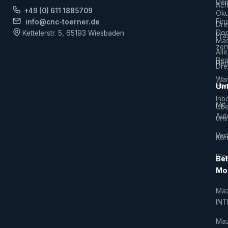
De
Ach
+49 (0) 611 1885709
Ok
Fin
info@cnc-toerner.de
Dre
Do
Kettelerstr. 5, 65193 Wiesbaden
Frä
Mas
zen
Alle
Rep
Hers
Dre
War
Hor
Un
Inb
Mit
Übe
Aut
uns
Vert
Kon
Blo
Bel
Mo
Ma
IN
Ma