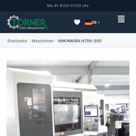
Mo–Fr 8:00–17:00 Uhr
DE
Startseite
›
Maschinen
›
NAKAMURA NTRX-300