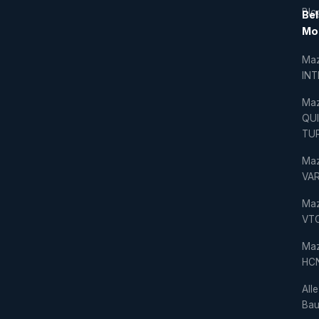
Blo
Bel
Mo
Ma
IN
Ma
QU
TU
Ma
VAR
Ma
VT
Ma
HC
Alle
Bau