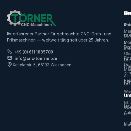
Ma
Ser
Her
Alle
Ank
Ma
Mas
Ihr erfahrener Partner für gebrauchte CNC-Dreh- und
Ver
DM
Fräsmaschinen — weltweit tätig seit über 25 Jahren.
5-
Mor
De
Ach
+49 (0) 611 1885709
Ok
Fin
info@cnc-toerner.de
Dre
Do
Kettelerstr. 5, 65193 Wiesbaden
Frä
Mas
zen
Alle
Rep
Hers
Dre
War
Hor
Un
Inb
Mit
Übe
Aut
uns
Vert
Kon