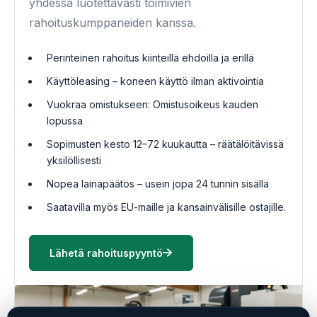
yhdessä luotettavasti toimivien
rahoituskumppaneiden kanssa.
Perinteinen rahoitus kiinteillä ehdoilla ja erillä
Käyttöleasing – koneen käyttö ilman aktivointia
Vuokraa omistukseen: Omistusoikeus kauden
lopussa
Sopimusten kesto 12–72 kuukautta – räätälöitävissä
yksilöllisesti
Nopea lainapäätös – usein jopa 24 tunnin sisällä
Saatavilla myös EU-maille ja kansainvälisille ostajille.
Lähetä rahoituspyyntö