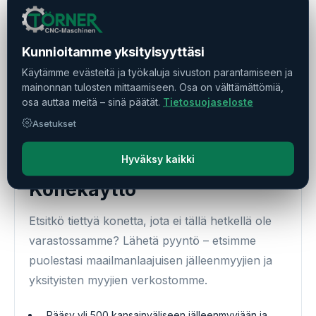
Kunnioitamme yksityisyyttäsi
Käytämme evästeitä ja työkaluja sivuston parantamiseen ja
mainonnan tulosten mittaamiseen. Osa on välttämättömiä,
osa auttaa meitä – sinä päätät.
Tietosuojaseloste
Asetukset
Hyväksy kaikki
Konekäyttö
Etsitkö tiettyä konetta, jota ei tällä hetkellä ole
varastossamme? Lähetä pyyntö – etsimme
puolestasi maailmanlaajuisen jälleenmyyjien ja
yksityisten myyjien verkostomme.
Pääsy yli 500 kansainväliseen jälleenmyyjään ja