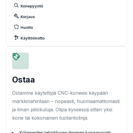
Konepyyntö
Korjaus
Huolto
Käyttöönotto
Ostaa
Ostamme käytettyjä CNC-koneesi käypään
markkinahintaan – nopeasti, huomaamattomasti
ja ilman piilokuluja. Olipa kyseessä sitten yksi
kone tai kokonainen tuotantolinja.
Kokeneiden teknikkojen ilmainen konearviointi