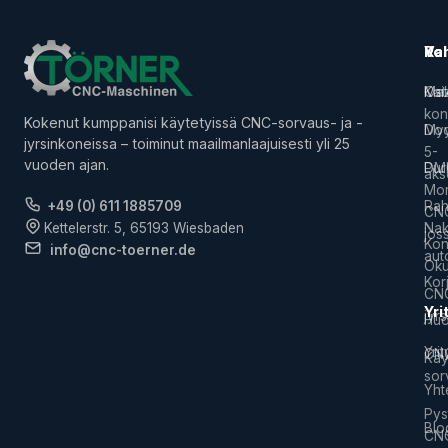
Ko
Pal
Val
Kai
Ost
Ma
kon
Kokenut kumppanisi käytetyissä CNC-sorvaus- ja -
Myy
Do
jyrsinkoneissa – toiminut maailmanlaajuisesti yli 25
5-
vuoden ajan.
Pur
DM
aks
Mor
+49 (0) 611 1885709
Rah
CNC
Kettelerstr. 5, 65193 Wiesbaden
Na
jos
Kon
info@cnc-toerner.de
aut
Ok
Kor
CNC
Yri
jyr
Huo
Yrit
CN
Käy
sorv
Yht
Pys
Blo
CN