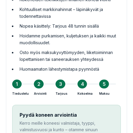
Kohtuulliset markkinahinnat – läpinäkyvät ja
todennettavissa
Nopea käsittely: Tarjous 48 tunnin sisällä
Hoidamme purkamisen, kuljetuksen ja kaikki muut
muodollisuudet.
Osto myös maksukyvyttömyyden, liiketoiminnan
lopettamisen tai saneerauksen yhteydessä
Huomaamaton lähestymistapa pyynnöstä
1
2
3
4
5
Tiedustelu
Arviointi
Tarjous
Kokoelma
Maksu
Pyydä koneen arviointia
Kerro meille koneesi valmistaja, tyyppi,
valmistusvuosi ja kunto – otamme sinuun