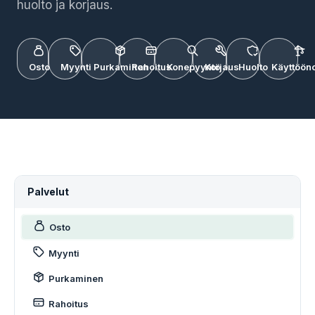
huolto ja korjaus.
Osto
Myynti
Purkaminen
Rahoitus
Konepyyntö
Korjaus
Huolto
Käyttööno
Palvelut
Osto
Myynti
Purkaminen
Rahoitus