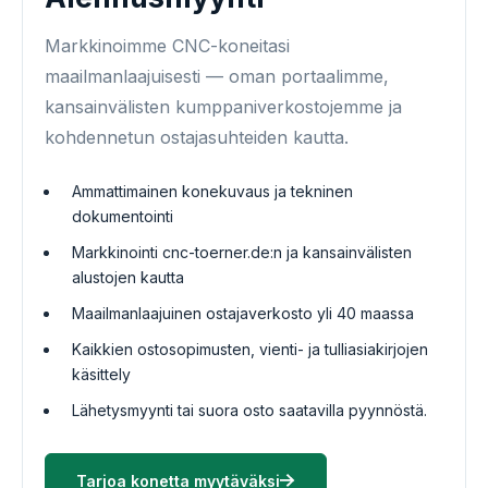
Markkinoimme CNC-koneitasi
maailmanlaajuisesti — oman portaalimme,
kansainvälisten kumppaniverkostojemme ja
kohdennetun ostajasuhteiden kautta.
Ammattimainen konekuvaus ja tekninen
dokumentointi
Markkinointi cnc-toerner.de:n ja kansainvälisten
alustojen kautta
Maailmanlaajuinen ostajaverkosto yli 40 maassa
Kaikkien ostosopimusten, vienti- ja tulliasiakirjojen
käsittely
Lähetysmyynti tai suora osto saatavilla pyynnöstä.
Tarjoa konetta myytäväksi