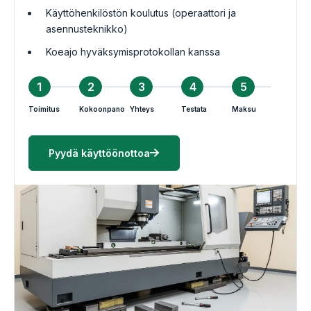
Käyttöhenkilöstön koulutus (operaattori ja
asennusteknikko)
Koeajo hyväksymisprotokollan kanssa
1
2
3
4
5
Toimitus
Kokoonpano
Yhteys
Testata
Maksu
Pyydä käyttöönottoa