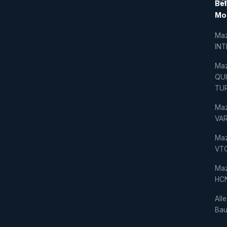
Blo
Bel
Mo
Ma
IN
Ma
QU
TU
Ma
VAR
Ma
VT
Ma
HC
Alle
Bau