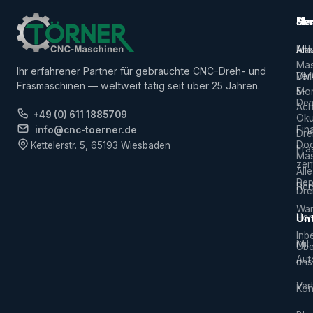
Ma
Ser
Her
Alle
Ank
Ma
Mas
Ihr erfahrener Partner für gebrauchte CNC-Dreh- und
Ver
DM
Fräsmaschinen — weltweit tätig seit über 25 Jahren.
5-
Mor
De
Ach
+49 (0) 611 1885709
Ok
Fin
info@cnc-toerner.de
Dre
Do
Kettelerstr. 5, 65193 Wiesbaden
Frä
Mas
zen
Alle
Rep
Hers
Dre
War
Hor
Un
Inb
Mit
Übe
Aut
uns
Vert
Kon