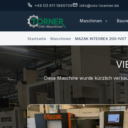
+49 (0) 611 1885709
info@cnc-toerner.de
Maschinen
Baur
Startseite
›
Maschinen
›
MAZAK INTEGREX 200-IVST +
VI
Diese Maschine wurde kürzlich verkauf