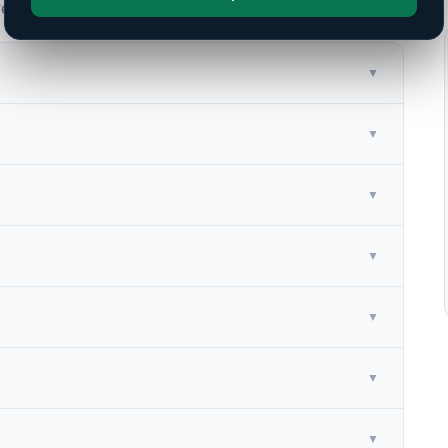
er – Portallader
▼
▼
▼
▼
▼
▼
▼