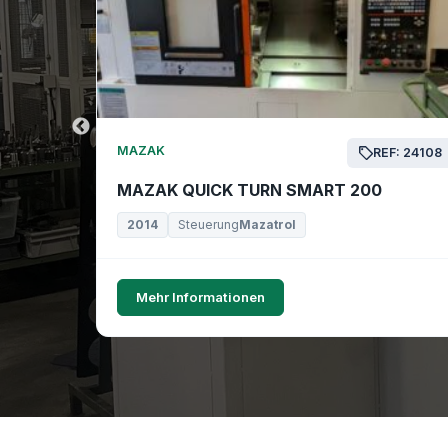
MAZAK
EF: 24169
REF: 24108
MAZAK QUICK TURN SMART 200
2014
Steuerung
Mazatrol
Mehr Informationen