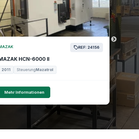
MAZAK
MAZAK
REF: 24156
MAZAK HCN-6000 II
MAZAK 
2011
Steuerung
Mazatrol
2019
Mehr Informationen
Mehr I