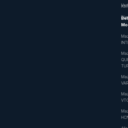
Vert
Kon
Blo
Bel
Mo
Ma
IN
Ma
QU
TU
Ma
VAR
Ma
VT
Ma
HC