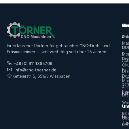
Ma
Ser
Her
Alle
Ank
Ma
Mas
Ihr erfahrener Partner für gebrauchte CNC-Dreh- und
Ver
DM
Fräsmaschinen — weltweit tätig seit über 25 Jahren.
5-
Mor
De
Ach
+49 (0) 611 1885709
Ok
Fin
info@cnc-toerner.de
Dre
Do
Kettelerstr. 5, 65193 Wiesbaden
Frä
Mas
zen
Alle
Rep
Hers
Dre
War
Hor
Un
Inb
Mit
Übe
Aut
uns