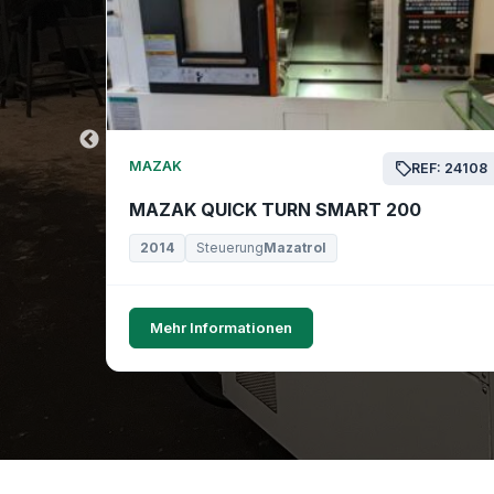
MAZAK
EF: 24169
REF: 24108
MAZAK QUICK TURN SMART 200
2014
Steuerung
Mazatrol
Mehr Informationen