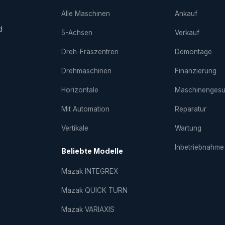
Alle Maschinen
Ankauf
d
5-Achsen
Verkauf
Dreh-Fräs­zentren
Demontage
Drehmaschinen
Finanzierung
Horizontale
Maschinenges
Mit Automation
Reparatur
Vertikale
Wartung
Inbetriebnahme
Beliebte Modelle
Mazak INTEGREX
Mazak QUICK TURN
Mazak VARIAXIS