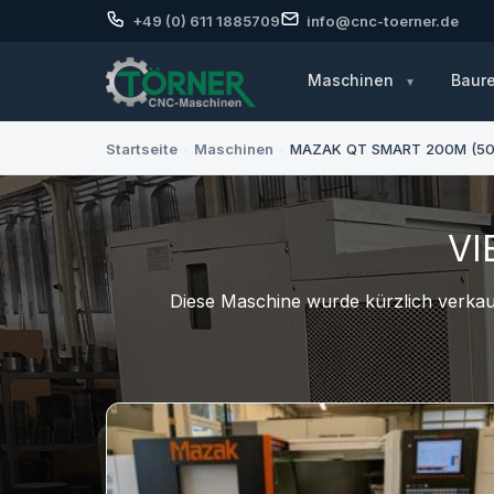
+49 (0) 611 1885709
info@cnc-toerner.de
Maschinen
Baur
Startseite
›
Maschinen
›
MAZAK QT SMART 200M (50
VI
Diese Maschine wurde kürzlich verkauf