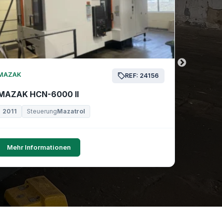
MAZAK
MAZAK
REF: 24156
MAZAK HCN-6000 II
MAZAK 
2011
Steuerung
Mazatrol
2019
Mehr Informationen
Mehr I