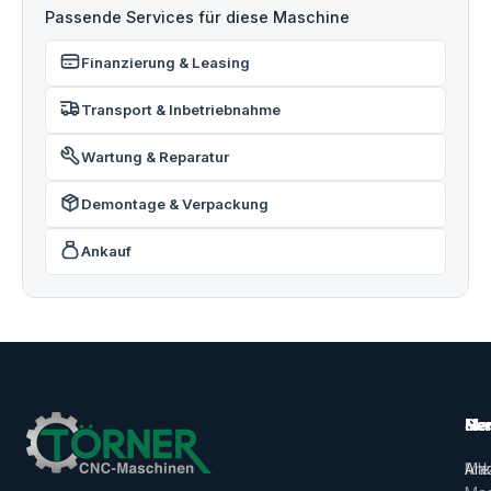
Passende Services für diese Maschine
Finanzierung & Leasing
Transport & Inbetriebnahme
Wartung & Reparatur
Demontage & Verpackung
Ankauf
Ma
Ser
Her
Alle
Ank
Ma