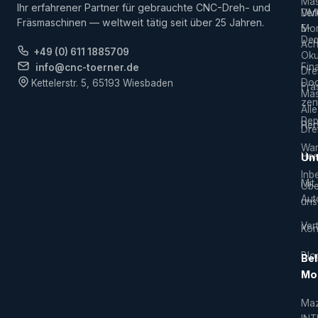
Mas
Ihr erfahrener Partner für gebrauchte CNC-Dreh- und
Ver
DM
Fräsmaschinen — weltweit tätig seit über 25 Jahren.
5-
Mor
De
Ach
+49 (0) 611 1885709
Ok
Fin
info@cnc-toerner.de
Dre
Do
Kettelerstr. 5, 65193 Wiesbaden
Frä
Mas
zen
Alle
Rep
Hers
Dre
War
Hor
Un
Inb
Mit
Übe
Aut
uns
Vert
Kon
Blo
Bel
Mo
Ma