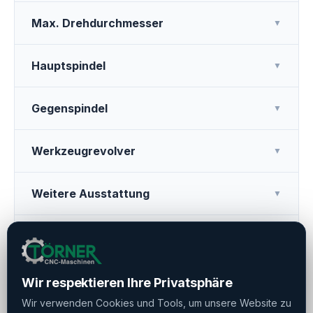
Max. Drehdurchmesser
▼
Hauptspindel
▼
Gegenspindel
▼
Werkzeugrevolver
▼
Weitere Ausstattung
▼
Abstand Zwischen Den Spannbacken
▼
Stangenlademagazin
▼
Wir respektieren Ihre Privatsphäre
Wir verwenden Cookies und Tools, um unsere Website zu