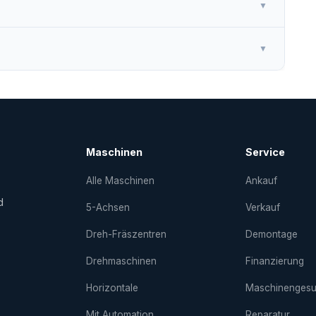
▼
▼
Maschinen
Service
Alle Maschinen
Ankauf
d
5-Achsen
Verkauf
Dreh-Fräs­zentren
Demontage
Drehmaschinen
Finanzierung
Horizontale
Maschinenges
Mit Automation
Reparatur