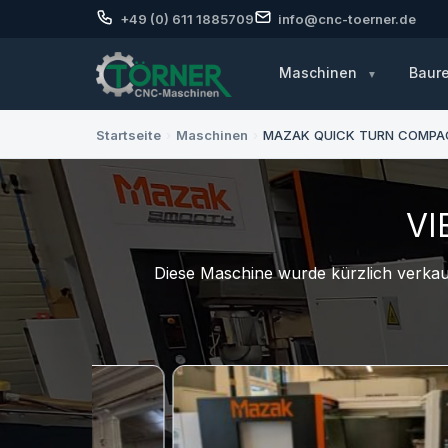
+49 (0) 611 1885709
info@cnc-toerner.de
Maschinen
Baur
Startseite
›
Maschinen
›
MAZAK QUICK TURN COMPA
VI
Diese Maschine wurde kürzlich verkauf