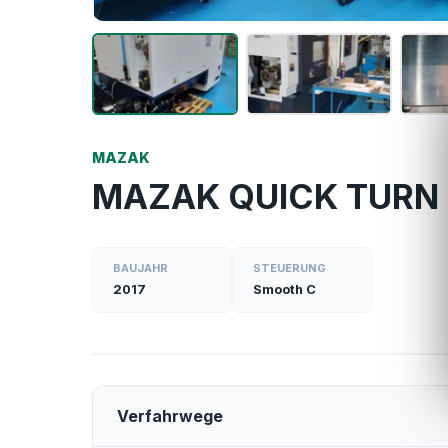
MAZAK
MAZAK QUICK TURN
BAUJAHR
STEUERUNG
2017
Smooth C
Verfahrwege