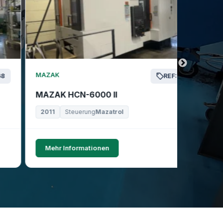
MAZAK
MAZAK
REF: 24156
MAZAK HCN-6000 II
MAZAK 
2011
Steuerung
Mazatrol
2019
Mehr Informationen
Mehr I