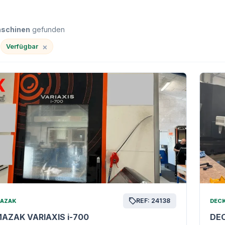
aschinen
gefunden
×
Verfügbar
REF: 24138
AZAK
DEC
AZAK VARIAXIS i-700
DE