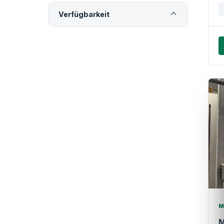
Verfügbarkeit
M
M