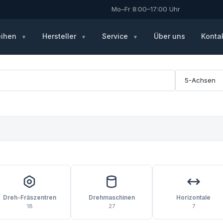
Mo–Fr 8:00–17:00 Uhr
eihen
Hersteller
Service
Über uns
Konta
Dreh-Fräs­zentren
Drehmaschinen
Horizontale
18
27
7