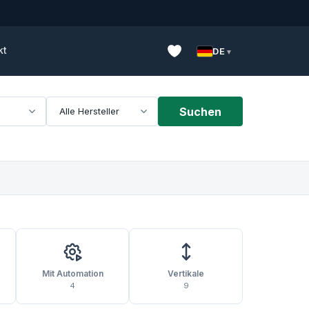
kt
DE
Suchen
Mit Automation
Vertikale
4
9