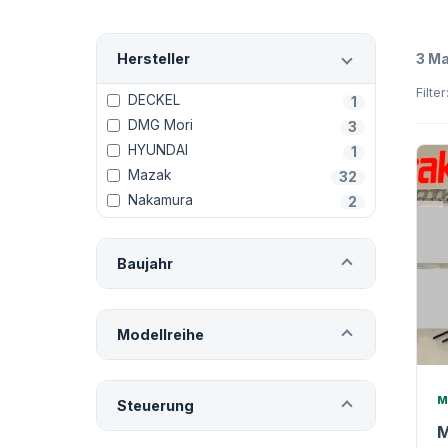
Hersteller
3 M
DECKEL
1
DMG Mori
3
HYUNDAI
1
Mazak
32
Nakamura
2
Baujahr
Modellreihe
M
Steuerung
M