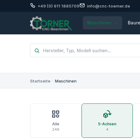
+49 (0) 611 1885709
info@cnc-toerner.de
Maschinen
Baur
Startseite
›
Maschinen
Alle
5-Achsen
246
4