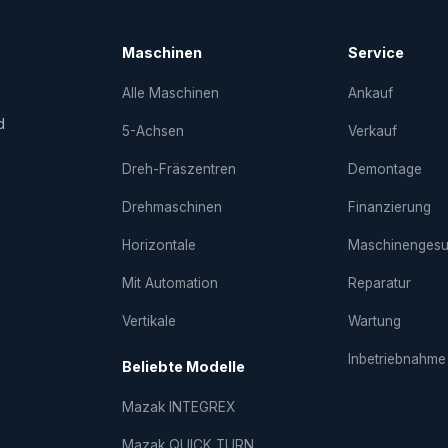
Maschinen
Service
Alle Maschinen
Ankauf
d
5-Achsen
Verkauf
Dreh-Fräs­zentren
Demontage
Drehmaschinen
Finanzierung
Horizontale
Maschinenges
Mit Automation
Reparatur
Vertikale
Wartung
Inbetriebnahme
Beliebte Modelle
Mazak INTEGREX
Mazak QUICK TURN