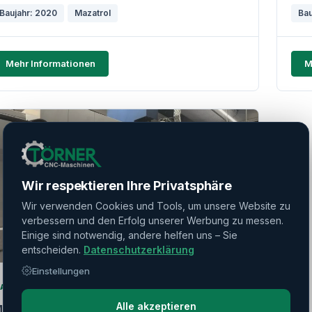
Baujahr: 2020
Mazatrol
Bau
Mehr Informationen
M
Wir respektieren Ihre Privatsphäre
Wir verwenden Cookies und Tools, um unsere Website zu
verbessern und den Erfolg unserer Werbung zu messen.
Einige sind notwendig, andere helfen uns – Sie
entscheiden.
Datenschutzerklärung
Einstellungen
REF: 24150
AZAK
Alle akzeptieren
AZAK VARIAXIS i-800 + VC Primos 400L