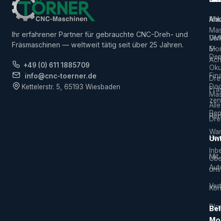
Alle
Ank
Ma
Mas
Ihr erfahrener Partner für gebrauchte CNC-Dreh- und
Ver
DM
Fräsmaschinen — weltweit tätig seit über 25 Jahren.
5-
Mor
De
Ach
+49 (0) 611 1885709
Ok
Fin
info@cnc-toerner.de
Dre
Do
Kettelerstr. 5, 65193 Wiesbaden
Frä
Mas
zen
Alle
Rep
Hers
Dre
War
Hor
Un
Inb
Mit
Übe
Aut
uns
Vert
Kon
Blo
Bel
Mo