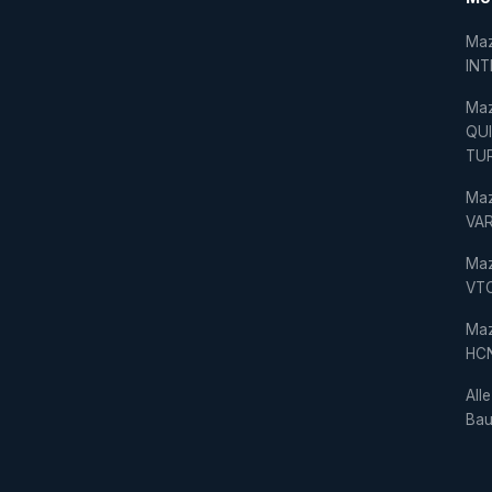
Ma
IN
Ma
QU
TU
Ma
VAR
Ma
VT
Ma
HC
Alle
Bau