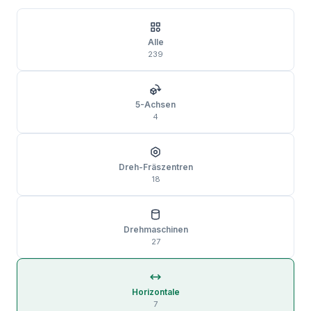
Alle
239
5-Achsen
4
Dreh-Fräs­zentren
18
Drehmaschinen
27
Horizontale
7