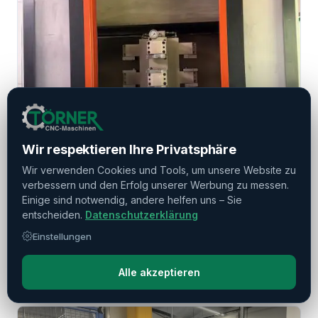
Wir respektieren Ihre Privatsphäre
REF: 24089
MAZAK
Wir verwenden Cookies und Tools, um unsere Website zu
MAZAK HCN 4000 II
verbessern und den Erfolg unserer Werbung zu messen.
Einige sind notwendig, andere helfen uns – Sie
Baujahr: 2011
Mazatrol
entscheiden.
Datenschutzerklärung
Einstellungen
Mehr Informationen
Alle akzeptieren