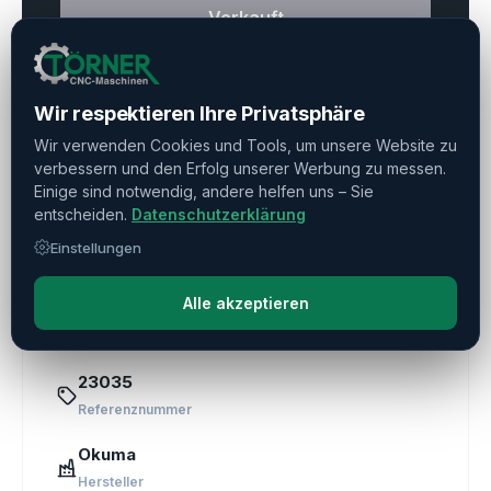
Verkauft
Haben Sie weitere Fragen?
Kontaktieren Sie uns!
Wir respektieren Ihre Privatsphäre
Wir verwenden Cookies und Tools, um unsere Website zu
Frage stellen
verbessern und den Erfolg unserer Werbung zu messen.
Einige sind notwendig, andere helfen uns – Sie
entscheiden.
Datenschutzerklärung
Direkte Beratung
Einstellungen
+49 (0) 611 1885709
Alle akzeptieren
23035
Referenznummer
Okuma
Hersteller