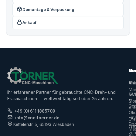
Demontage & Verpackung
Ankauf
Ma
Ser
Her
Alle
Ank
Ma
Mas
Ihr erfahrener Partner für gebrauchte CNC-Dreh- und
Ver
DM
Fräsmaschinen — weltweit tätig seit über 25 Jahren.
5-
Mor
De
Ach
+49 (0) 611 1885709
Ok
Fin
info@cnc-toerner.de
Dre
Do
Kettelerstr. 5, 65193 Wiesbaden
Frä
Mas
zen
Alle