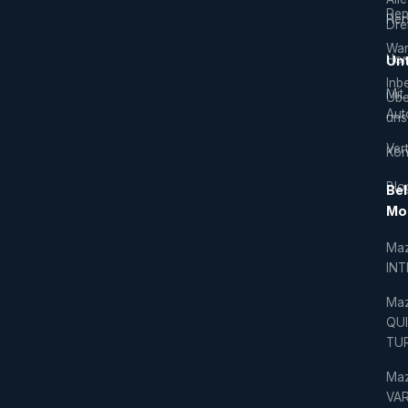
Rep
Hers
Dre
War
Hor
Un
Inb
Mit
Übe
Aut
uns
Vert
Kon
Blo
Bel
Mo
Ma
IN
Ma
QU
TU
Ma
VAR