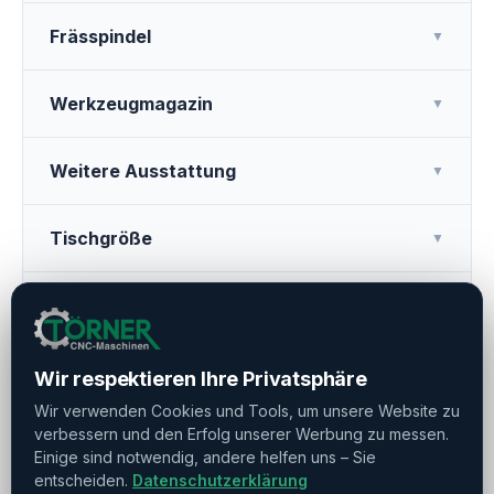
Frässpindel
▼
Werkzeugmagazin
▼
Weitere Ausstattung
▼
Tischgröße
▼
Betriebsstunden
▼
Wir respektieren Ihre Privatsphäre
Drucken
Teilen
Merken
Wir verwenden Cookies und Tools, um unsere Website zu
verbessern und den Erfolg unserer Werbung zu messen.
Einige sind notwendig, andere helfen uns – Sie
entscheiden.
Datenschutzerklärung