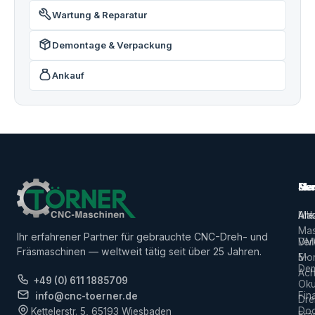
Wartung & Reparatur
Demontage & Verpackung
Ankauf
Ma
Ser
Her
Alle
Ank
Ma
Mas
Ihr erfahrener Partner für gebrauchte CNC-Dreh- und
Ver
DM
Fräsmaschinen — weltweit tätig seit über 25 Jahren.
5-
Mor
De
Ach
+49 (0) 611 1885709
Ok
Fin
info@cnc-toerner.de
Dre
Do
Kettelerstr. 5, 65193 Wiesbaden