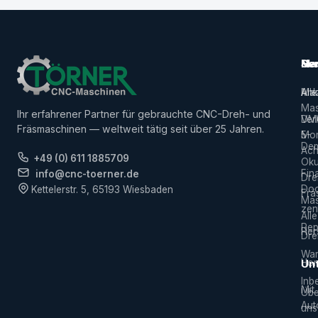
Ma
Ser
Her
Alle
Ank
Ma
Mas
Ihr erfahrener Partner für gebrauchte CNC-Dreh- und
Ver
DM
Fräsmaschinen — weltweit tätig seit über 25 Jahren.
5-
Mor
De
Ach
+49 (0) 611 1885709
Ok
Fin
info@cnc-toerner.de
Dre
Do
Kettelerstr. 5, 65193 Wiesbaden
Frä
Mas
zen
Alle
Rep
Hers
Dre
War
Hor
Un
Inb
Mit
Übe
Aut
uns