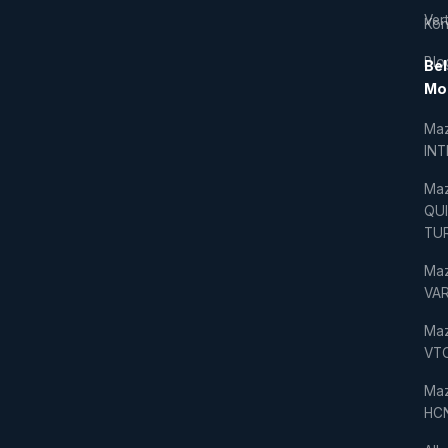
Vert
Kon
Blo
Bel
Mo
Ma
IN
Ma
QU
TU
Ma
VAR
Ma
VT
Ma
HC