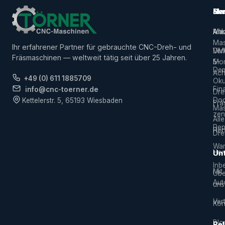
Ma
Ser
Her
Alle
Ank
Ma
Mas
Ihr erfahrener Partner für gebrauchte CNC-Dreh- und
Ver
DM
Fräsmaschinen — weltweit tätig seit über 25 Jahren.
5-
Mor
De
Ach
+49 (0) 611 1885709
Ok
Fin
info@cnc-toerner.de
Dre
Do
Kettelerstr. 5, 65193 Wiesbaden
Frä
Mas
zen
Alle
Rep
Hers
Dre
War
Hor
Un
Inb
Mit
Übe
Aut
uns
Vert
Kon
Blo
Bel