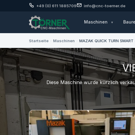
+49 (0) 611 1885709
info@cnc-toerner.de
Maschinen
Baur
Startseite
›
Maschinen
›
MAZAK QUICK TURN SMART 
VI
Diese Maschine wurde kürzlich verkauf